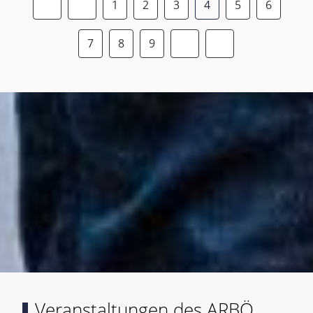
1
2
3
4
5
6
7
8
9
Veranstaltungen des ARBÖ