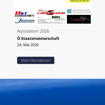
Autoslalom 2026
A
Ö-Staatsmeisterschaft
Ö
24. Mai 2026
0
Mehr Informationen